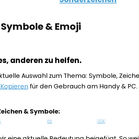
 Symbole & Emoji
es, anderen zu helfen.
aktuelle Auswahl zum Thema: Symbole, Zeiche
 Kopieren
für den Gebrauch am Handy & PC.
Zeichen & Symbole:

🏳️‍🌈
🇺🇦
 eine aktuelle Bedeutung beigefügt. So wei