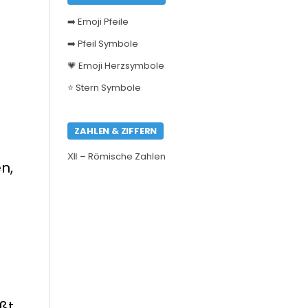
➡️ Emoji Pfeile
➡️ Pfeil Symbole
💗 Emoji Herzsymbole
⭐ Stern Symbole
ZAHLEN & ZIFFERN
Ⅻ – Römische Zahlen
n,
ßt