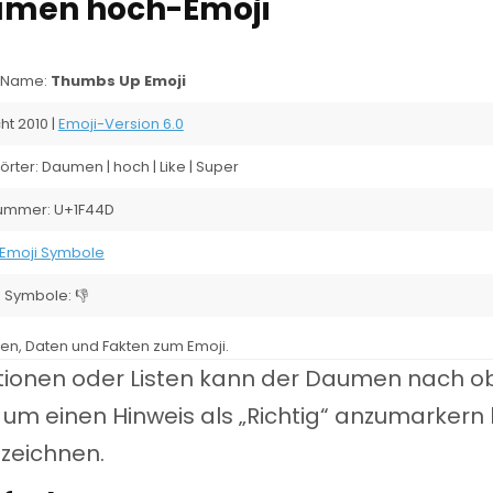
umen hoch-Emoji
r Name:
Thumbs Up Emoji
ht 2010 |
Emoji-Version 6.0
rter: Daumen | hoch | Like | Super
ummer: U+1F44D
Emoji Symbole
 Symbole: 👎
len, Daten und Fakten zum Emoji.
ationen oder Listen kann der Daumen nach 
um einen Hinweis als „Richtig“ anzumarkern 
nzeichnen.