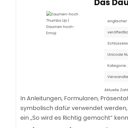
Das Da
Thumbs Up |
englische
Daumen hoch-
veröffentlic
Emoji
Schlüsselwö
Unicode N
Kategorie:
Verwandte
Aktuelle Zah
In Anleitungen, Formularen, Präsent
symbolisch dafür verwendet werden, 
ein „So wird es Richtig gemacht“ ken