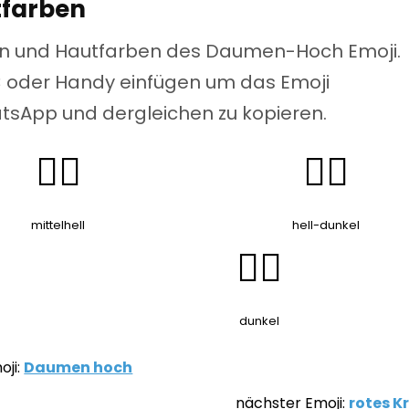
tfarben
onen und Hautfarben des Daumen-Hoch Emoji.
C oder Handy einfügen um das Emoji
tsApp und dergleichen zu kopieren.
👍🏼
👍🏽
mittelhell
hell-dunkel
👍🏿
dunkel
oji:
Daumen hoch
nächster Emoji:
rotes K