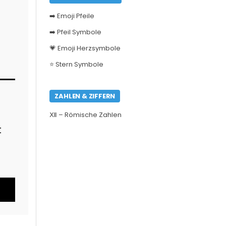
➡️ Emoji Pfeile
➡️ Pfeil Symbole
💗 Emoji Herzsymbole
⭐ Stern Symbole
ZAHLEN & ZIFFERN
Ⅻ – Römische Zahlen
t