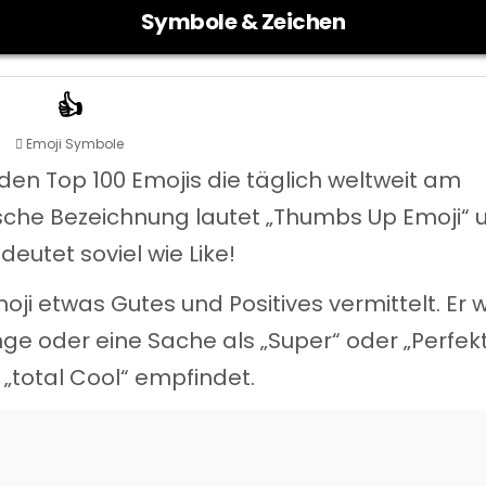
Symbole & Zeichen
👍
Posted
Emoji Symbole
in
en Top 100 Emojis die täglich weltweit am
sche Bezeichnung lautet „Thumbs Up Emoji“ 
deutet soviel wie Like!
i etwas Gutes und Positives vermittelt. Er w
e oder eine Sache als „Super“ oder „Perfek
total Cool“ empfindet.